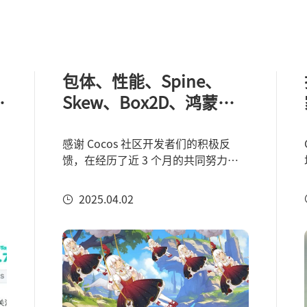
包体、性能、Spine、
策
Skew、Box2D、鸿蒙
Next|Cocos Creator 3.8.6
正式版来了！
感谢 Cocos 社区开发者们的积极反
馈，在经历了近 3 个月的共同努力
后，Cocos Creator 3.8.6 如期发布
了。作为一款开源引擎，Cocos 引擎
2025.04.02
团队希望社区有更多的开发者能够参
与进来