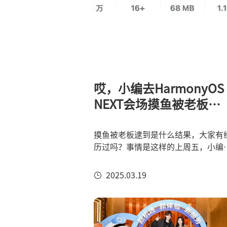
哎，小编去HarmonyOS
NEXT会场摸鱼被老板发
现了！
摸鱼被老板逮到是什么结果，大家有
历过吗？事情是这样的上周五，小编
到 HarmonyOS NEXT 鸿蒙游戏开发
服务日活动在成都举办，还管饭，反
2025.03.19
就报了名。老板：你工位咋空了？小
编：我去给咱司刺探