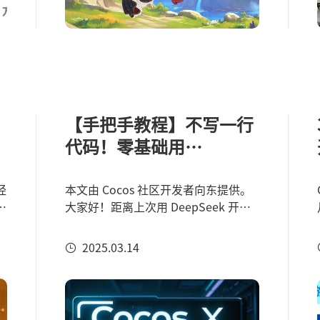
【手把手教程】不写一行
代码！零基础用
DeepSeek开发一款3D游
戏
经
本文由 Cocos 社区开发者向东提供。
看
大家好！距离上次用 DeepSeek 开发
者
画线接水小游戏已经过去了一个月。
手
本期我将带大家手把手开发一款 3D 小
2025.03.14
游戏（基础向内容，高手可以选择性
跳过。）游戏主题